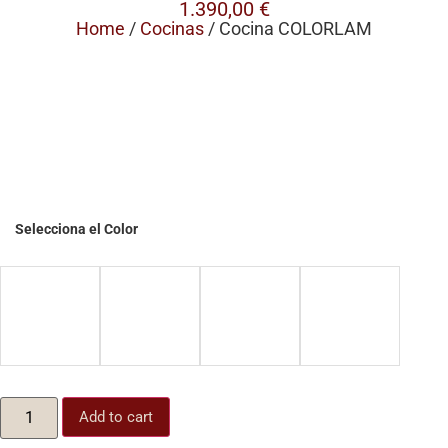
1.390,00
€
Home
/
Cocinas
/ Cocina COLORLAM
Selecciona el Color
Cocina
Add to cart
COLORLAM
quantity